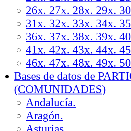
26x. 27x. 28x. 29x. 3
31x. 32x. 33x. 34x. 3
36x. 37x. 38x. 39x. 4
41x. 42x. 43x. 44x. 4
46x. 47x. 48x. 49x. 5
Bases de datos de PA
(COMUNIDADES)
Andalucía.
Aragón.
Asturias.